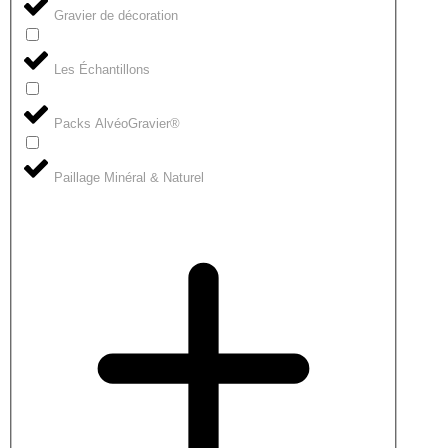
Gravier de décoration
Les Échantillons
Packs AlvéoGravier®
Paillage Minéral & Naturel