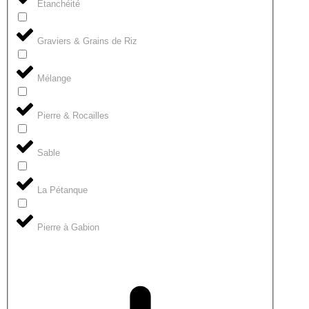
Étanchéité
Graviers & Grains de Riz
Mélange
Pierre & Rocailles
Sable
La Pétanque
Pierre à Gabion