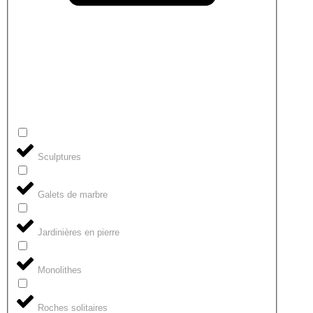
Sculptures
Galets de marbre
Jardinières en pierre
Monolithes
Roches solitaires