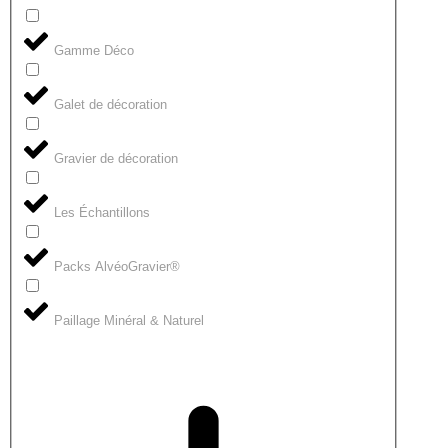
Gamme Déco
Galet de décoration
Gravier de décoration
Les Échantillons
Packs AlvéoGravier®
Paillage Minéral & Naturel