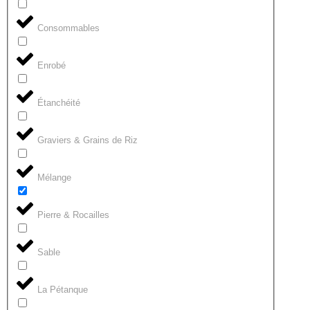
Consommables
Enrobé
Étanchéité
Graviers & Grains de Riz
Mélange
Pierre & Rocailles
Sable
La Pétanque