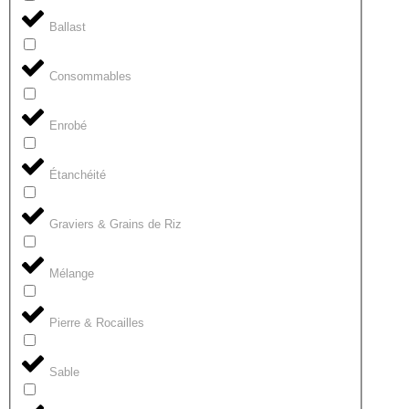
Ballast
Consommables
Enrobé
Étanchéité
Graviers & Grains de Riz
Mélange
Pierre & Rocailles
Sable