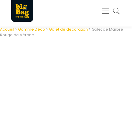
Panneau de gestion des cookies
Accueil
>
Gamme Déco
>
Galet de décoration
> Galet de Marbre
Rouge de Vérone