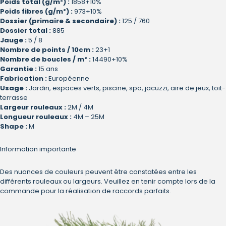
Poids total (g/m²) :
1858+10%
Poids fibres (g/m²) :
973+10%
Dossier (primaire & secondaire) :
125 / 760
Dossier total :
885
Jauge :
5 / 8
Nombre de points / 10cm :
23+1
Nombre de boucles / m² :
14490+10%
Garantie :
15 ans
Fabrication :
Européenne
Usage :
Jardin, espaces verts, piscine, spa, jacuzzi, aire de jeux, toit-
terrasse
Largeur rouleaux :
2M / 4M
Longueur rouleaux :
4M – 25M
Shape :
M
Information importante
Des nuances de couleurs peuvent être constatées entre les
différents rouleaux ou largeurs. Veuillez en tenir compte lors de la
commande pour la réalisation de raccords parfaits.