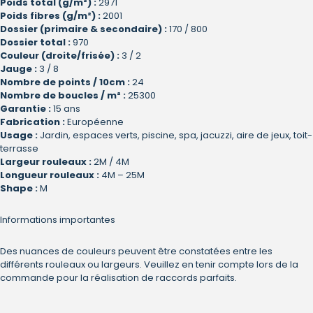
Poids total (g/m²) :
2971
Poids fibres (g/m²) :
2001
Dossier (primaire & secondaire) :
170 / 800
Dossier total :
970
Couleur (droite/frisée) :
3 / 2
Jauge :
3 / 8
Nombre de points / 10cm :
24
Nombre de boucles / m² :
25300
Garantie :
15 ans
Fabrication :
Européenne
Usage :
Jardin, espaces verts, piscine, spa, jacuzzi, aire de jeux, toit-
terrasse
Largeur rouleaux :
2M / 4M
Longueur rouleaux :
4M – 25M
Shape :
M
Informations importantes
Des nuances de couleurs peuvent être constatées entre les
différents rouleaux ou largeurs. Veuillez en tenir compte lors de la
commande pour la réalisation de raccords parfaits.