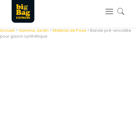
Panneau de gestion des cookies
Accueil
>
Gamme Jardin
>
Matériel de Pose
> Bande pré-encollée
pour gazon synthétique