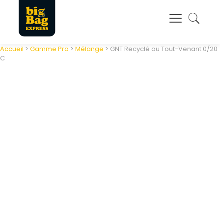
Panneau de gestion des cookies
Accueil
>
Gamme Pro
>
Mélange
> GNT Recyclé ou Tout-Venant 0/20
C