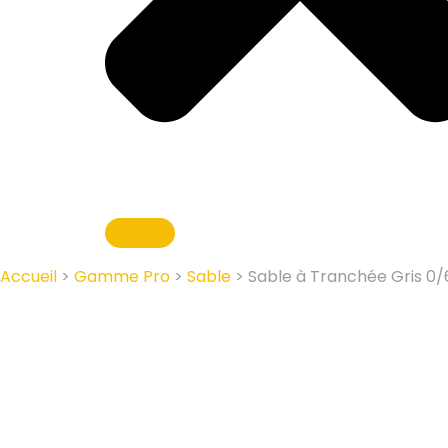
Accueil
>
Gamme Pro
>
Sable
> Sable à Tranchée Gris 0/