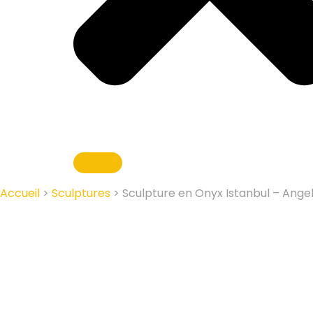
Accueil
>
Sculptures
> Sculpture en Onyx Istanbul – Angel