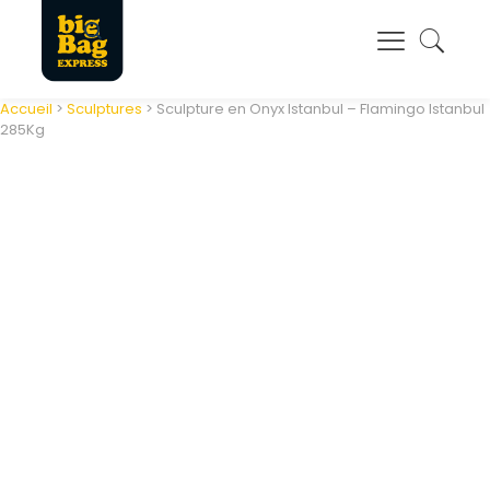
Panneau de gestion des cookies
Accueil
>
Sculptures
> Sculpture en Onyx Istanbul – Flamingo Istanbul
285Kg