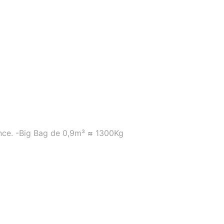
nce. -Big Bag de 0,9m³
≈
1300Kg